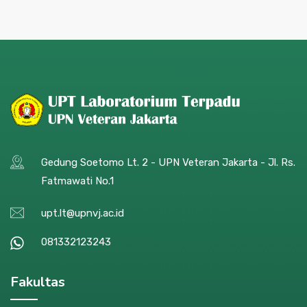
Gedung Soetomo Lt. 2 - UPN Veteran Jakarta - Jl. Rs.
Fatmawati No.1
upt.lt@upnvj.ac.id
081332123243
Fakultas