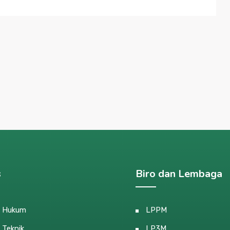
s
Biro dan Lembaga
s Hukum
LPPM
 Teknik
LP3M