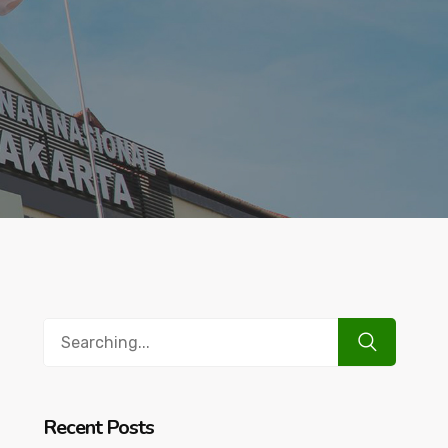
Search
for:
Recent Posts