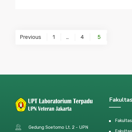
Posts
Previous
1
4
5
…
navigation
Fakulta
Fakulta
Gedung Soetomo Lt. 2 - UPN
Fakultas